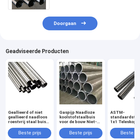
Doorgaan
Geadviseerde Producten
Geallieerd of niet
Gaspijp Naadloze
ASTM-
geallieerd naadloos
koolstofstaalbuis
standaardster
roestvrij staal buis
voor de bouw Niet-
1x1 Teleskops
316 316L SS Metalen
geolied 1m lengte
holle sectie vi
buis 100mm ASTM
ronde sectie vorm
zwart koolstof
Beste prijs
Beste prijs
Beste pri
A312 per ton Ronde
buis vierkant b