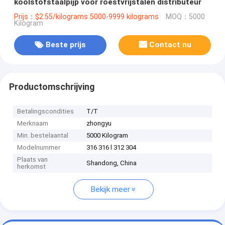
koolstofstaalpijp voor roestvrijstalen distributeur
Prijs：$2.55/kilograms 5000-9999 kilograms
MOQ：5000
Kilogram
Beste prijs
Contact nu
Productomschrijving
Betalingscondities
T/T
Merknaam
zhongyu
Min. bestelaantal
5000 Kilogram
Modelnummer
316 316 l 312 304
Plaats van
Shandong, China
herkomst
Bekijk meer