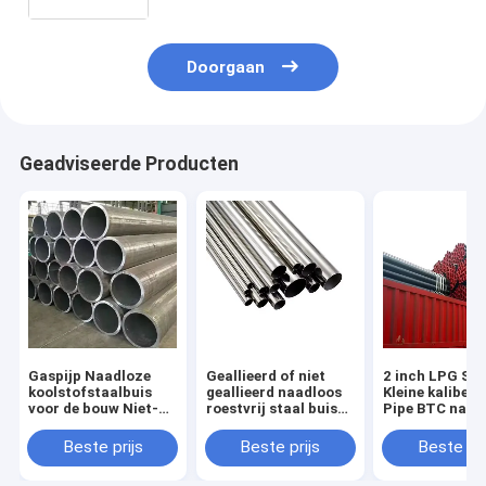
buitendiameter
Doorgaan
Geadviseerde Producten
Gaspijp Naadloze
Geallieerd of niet
2 inch LPG Ste
koolstofstaalbuis
geallieerd naadloos
Kleine kaliber
voor de bouw Niet-
roestvrij staal buis
Pipe BTC naad
geolied 1m lengte
316 316L SS Metalen
behuizing Pipe
ronde sectie vorm
buis 100mm ASTM
Speciale Pipe
Beste prijs
Beste prijs
Beste pri
A312 per ton Ronde
naadloze buiz
en vierkant buis
5L Sch 40