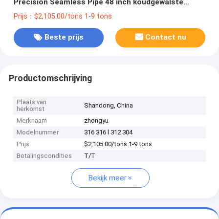
Precision Seamless Pipe 48 inch koudgewalste
gelaste ERW-pijp voor 2500 mm buitendiameter
Prijs：$2,105.00/tons 1-9 tons
Beste prijs
Contact nu
Productomschrijving
Plaats van
Shandong, China
herkomst
Merknaam
zhongyu
Modelnummer
316 316 l 312 304
Prijs
$2,105.00/tons 1-9 tons
Betalingscondities
T/T
Bekijk meer