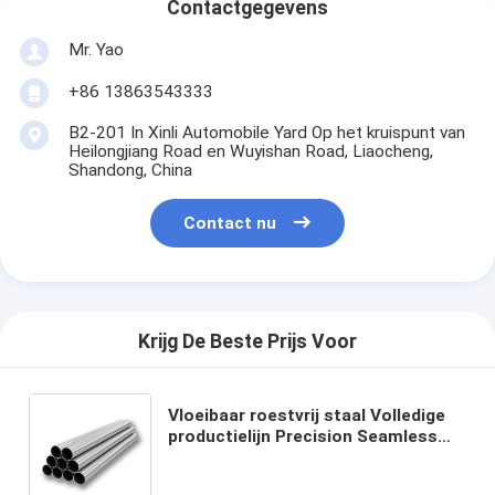
Contactgegevens
Mr. Yao
+86 13863543333
B2-201 In Xinli Automobile Yard Op het kruispunt van
Heilongjiang Road en Wuyishan Road, Liaocheng,
Shandong, China
Contact nu
Krijg De Beste Prijs Voor
Vloeibaar roestvrij staal Volledige
productielijn Precision Seamless
Pipe 48 inch koudgewalste gelaste
ERW-pijp voor 2500 mm