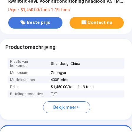
kwaliteit 409L voor airconditioning naadloos ASTM-
norm
Prijs：$1,450.00/tons 1-19 tons
Beste prijs
Contact nu
Productomschrijving
Plaats van
Shandong, China
herkomst
Merknaam
Zhongyu
Modelnummer
400Series
Prijs
$1,450.00/tons 1-19 tons
Betalingscondities
T/T
Bekijk meer