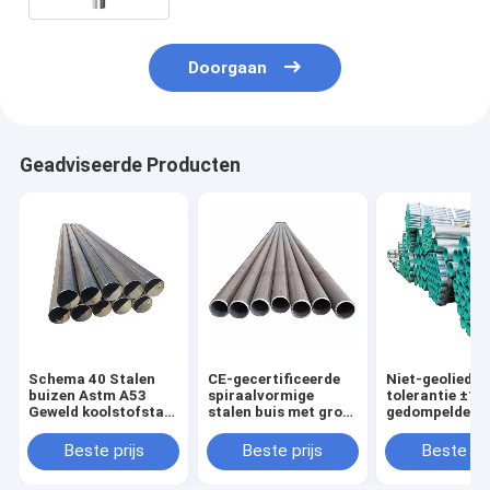
Doorgaan
Geadviseerde Producten
Schema 40 Stalen
CE-gecertificeerde
Niet-geoliede
buizen Astm A53
spiraalvormige
tolerantie ±1
Geweld koolstofstaal
stalen buis met grote
gedompelde
buizen Ronde vorm
diameter ASTM
gegalvaniseer
A252 SSAW
stalen buizen 
Beste prijs
Beste prijs
Beste pri
GIS-geweld
staalbuizen vo